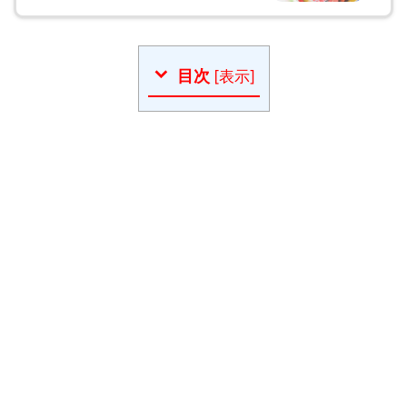
目次
[
表示
]