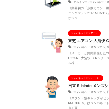
アルインコ
,
ジャパネット
《業界初の「歩数カウント機
ニングマシン2117 AFR
がジャ ...
ジャパネットのエアコン
東芝 エアコン 大清快 C
ジャパネットオリジナル
,
《メーカーと共同開発した20
C225RT 大清快 C-R
ル株 ...
ジャパネットのシェーバー
日立 S-blade メン
ジャパネットオリジナル
,
《スタンド型キャップがセット
RM-706TS」はジャパネ
きる高 ...