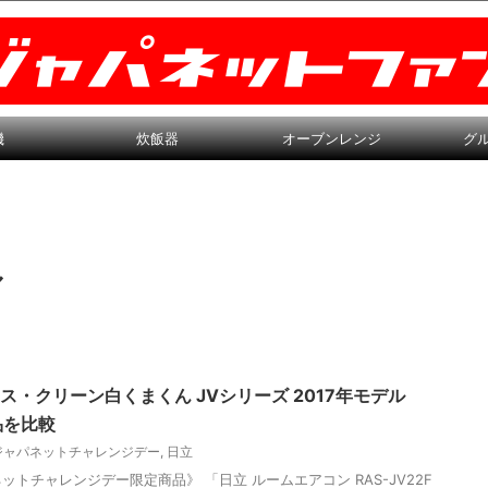
機
炊飯器
オーブンレンジ
グ
ル
ス・クリーン白くまくん JVシリーズ 2017年モデル
品を比較
ジャパネットチャレンジデー
,
日立
ネットチャレンジデー限定商品》 「日立 ルームエアコン RAS-JV22F