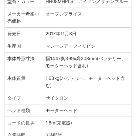
型番・カラー
HH08MHPLS アイアン／サテンブルー
メーカー希望小
オープンプライス
売価格
発売日
2017年11月8日
生産国
マレーシア・フィリピン
本体外形寸法
幅144x奥399x高208mm(バッテリー、
モーターヘッド含む)
本体質量
1.63kg(バッテリー、モーターヘッド含
む)
タイプ
サイクロン
ヘッド種類
モーターヘッド
コードの長さ
1.8m(充電器)
充電時間
3時間半