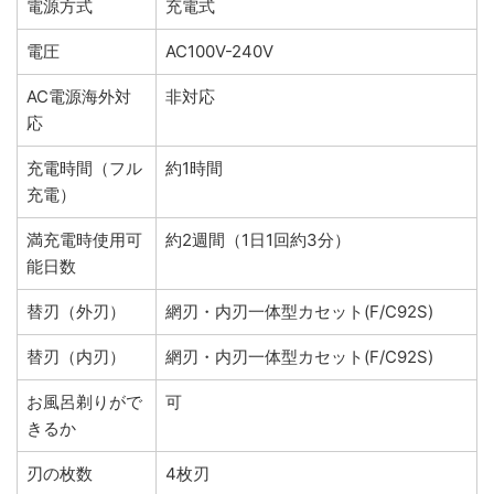
電源方式
充電式
電圧
AC100V-240V
AC電源海外対
非対応
応
充電時間（フル
約1時間
充電）
満充電時使用可
約2週間（1日1回約3分）
能日数
替刃（外刃）
網刃・内刃一体型カセット(F/C92S)
替刃（内刃）
網刃・内刃一体型カセット(F/C92S)
お風呂剃りがで
可
きるか
刃の枚数
4枚刃