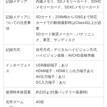
記録メディア
内蔵メモリ、SDメモリーカード、SDHC
メモリーカード、SDXCメモリーカード
記録メディアに
SDカード：256MBから128Gまで対応
ついての注意事
カードでの動画撮影時はClass4以上が必
項
要
SDカード推奨メーカー：パナソニッ
ク、東芝、サンディスク
記録方式
信号方式：デジタルハイビジョン方式
ハイビジョン規格：AVCHD規格準拠
インターフェイ
USB接続端子：あり
ス
HDMI端子：HDMIミニ出力端子あり
AV出力端子：あり
DC入力端子：あり
使用時本体質量
約220ｇ(付属バッテリー装着時)
光学ズーム
40倍