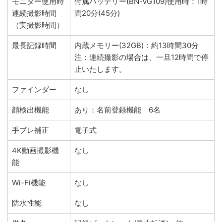
モニター使用時
付属バッテリー(BN-VG109)使用時：1時
連続撮影時間
間20分(45分)
（実撮影時間）
最長記録時間
内蔵メモリー(32GB)：約13時間30分
注：連続撮影の場合は、一旦12時間で停
止いたします。
ファインダー
なし
顔検出機能
あり：名前登録機能 6名
手ブレ補正
電子式
4K動画撮影機
なし
能
Wi-Fi機能
なし
防水性能
なし