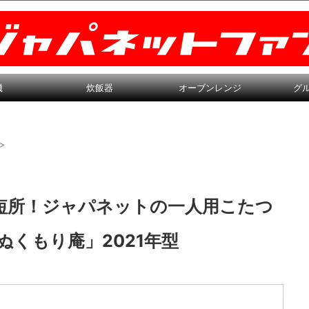
機
炊飯器
オーブンレンジ
グ
>
所と短所！ジャパネットの一人用こたつ
 ぬくもり庵」2021年型