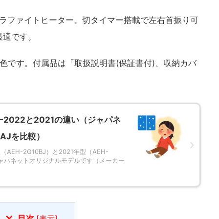
グラファイトヒーター。切タイマー搭載で左右首振り可
最適です。
色です。付属品は「取扱説明書(保証書付)、収納カバ
022と2021の違い（ジャパネ
10AJを比較）
H-2G10BJ）と2021年型（AEH-
もジャパネットオリジナルモデルです（メーカー
目次
[
表示
]