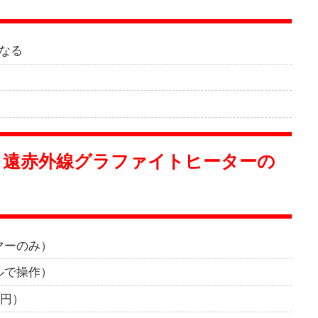
くなる
0A 遠赤外線グラファイトヒーターの
マーのみ）
ルで操作）
7円）