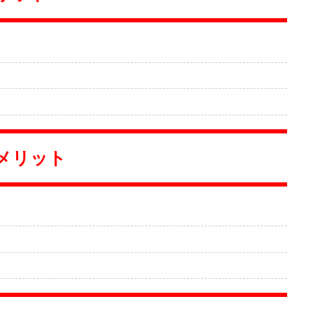
デメリット
）