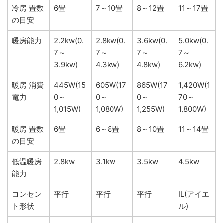
冷房 畳数
6畳
7～10畳
8～12畳
11～17畳
の目安
暖房能力
2.2kw(0.
2.8kw(0.
3.6kw(0.
5.0kw(0.
7～
7～
7～
7～
3.9kw)
4.3kw)
4.8kw)
6.2kw)
暖房 消費
445W(15
605W(17
865W(17
1,420W(1
電力
0～
0～
0～
70～
1,015W)
1,080W)
1,255W)
1,800W)
暖房 畳数
6畳
6～8畳
8～10畳
11～14畳
の目安
低温暖房
2.8kw
3.1kw
3.5kw
4.5kw
能力
コンセン
平行
平行
平行
IL(アイエ
ト形状
ル)