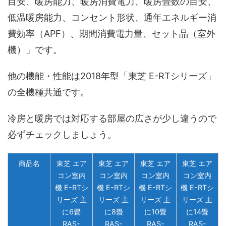
目安、暖房能力、暖房消費電力、暖房畳数の目安、
低温暖房能力、コンセント形状、通年エネルギー消
費効率（APF）、期間消費電力量、セット品（室外
機）」です。
他の機能・性能は2018年型「東芝 E-RTシリーズ」
の全機種共通です。
冷房と暖房では対応する部屋の広さが少し違うので
必ずチェックしましょう。
商品名
東芝 エア
東芝 エア
東芝 エア
東芝 エア
コン室内
コン室内
コン室内
コン室内
機 E-RTシ
機 E-RTシ
機 E-RTシ
機 E-RTシ
リーズ 主
リーズ 主
リーズ 主
リーズ 主
に6畳
に8畳
に10畳
に14畳
RAS-
RAS-
RAS-
RAS-