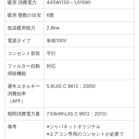
暖房 消費電力
445W(150～1,015W)
暖房 畳数の目安
6畳
低温暖房能力
2.8kw
電源タイプ
単相100V
コンセント形状
平行
フィルター自動
対応
掃除機能
通年エネルギー
5.8(JIS C 9612：2005)
消費効率
（APF）
期間消費電力量
730kWh(JIS C 9612：2013)
備考
※ジャパネットオリジナル
※エアコン専用のコンセントが必要で