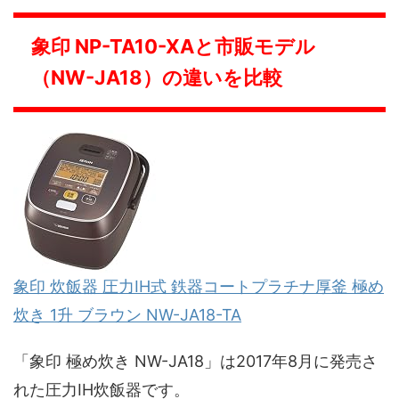
象印 NP-TA10-XAと市販モデル
（NW-JA18）の違いを比較
象印 炊飯器 圧力IH式 鉄器コートプラチナ厚釜 極め
炊き 1升 ブラウン NW-JA18-TA
「象印 極め炊き NW-JA18」は2017年8月に発売さ
れた圧力IH炊飯器です。