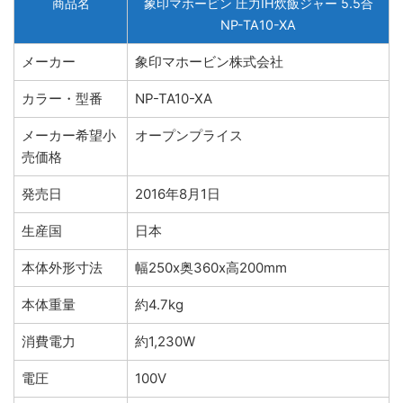
商品名
象印マホービン 圧力IH炊飯ジャー 5.5合
NP-TA10-XA
メーカー
象印マホービン株式会社
カラー・型番
NP-TA10-XA
メーカー希望小
オープンプライス
売価格
発売日
2016年8月1日
生産国
日本
本体外形寸法
幅250x奥360x高200mm
本体重量
約4.7kg
消費電力
約1,230W
電圧
100V