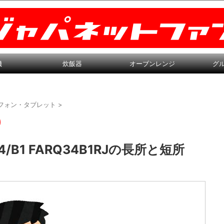
機
炊飯器
オーブンレンジ
グ
フォン・タブレット
>
H34/B1 FARQ34B1RJの長所と短所