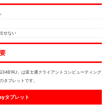
い
ち出せない
概要
1 FARQ34B1RJ」は富士通クライアントコンピューティング
」のタブレットです。
ayタブレット