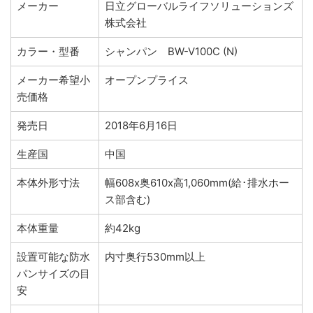
メーカー
日立グローバルライフソリューションズ
株式会社
カラー・型番
シャンパン BW-V100C (N)
メーカー希望小
オープンプライス
売価格
発売日
2018年6月16日
生産国
中国
本体外形寸法
幅608x奥610x高1,060mm(給･排水ホー
ス部含む)
本体重量
約42kg
設置可能な防水
内寸奥行530mm以上
パンサイズの目
安