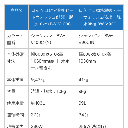
商品名
日立 全自動洗濯機 ビー
日立 全自動洗濯機 ビー
トウォッシュ(洗濯・脱
トウォッシュ(洗濯・脱
水10kg) BW-V100C
水9kg) BW-V90C
カラー・
シャンパン BW-
シャンパン BW-
型番
V100C (N)
V90C(N)
本体外形
幅608x奥610x高
幅608x奥610x高
寸法
1,060mm(給･排水ホ
1030mm
ース部含む)
本体重量
約42kg
41kg
容量
洗濯・脱水：10kg
9kg
使用水量
約103L
99L
運転時間
37分
34分
消費電力
260W
255W(洗濯時)