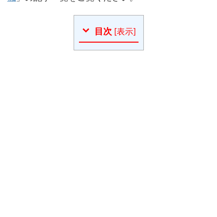
目次
[
表示
]