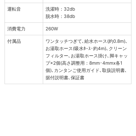
運転音
洗濯時：32db
脱水時：38db
消費電力
260W
付属品
ワンタッチつぎて､給水ホース(約0.8m)､
お湯取ホース(吸水ﾎｰｽ･約4m)､クリーン
フィルター､お湯取ホース掛け､脚キャッ
プ×2個(高さ調整用：8mm･4mmx各1
個)､カンタンご使用ガイド､取扱説明書､
据付説明書､保証書