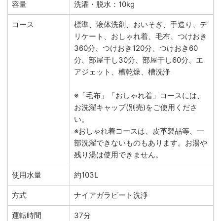
容量
洗濯・脱水：10kg
コース
標準、液体洗剤、おいそぎ、手造り、デ
リケート、おしゃれ着、毛布、つけおき
360分、つけおき120分、つけおき60
分、部屋干し30分、部屋干し60分、エ
アジェット、槽乾燥、槽洗浄
※「毛布」「おしゃれ着」コースには、
お洗濯キャップ(別売)をご使用くださ
い。
※おしゃれ着コースは、皮革製品等、一
部洗濯できないものもあります。お湯や
残り湯は使用できません。
使用水量
約103L
方式
ナイアガラビート洗浄
運転時間
37分