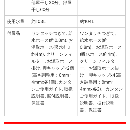
部屋干し30分、部屋
干し60分
使用水量
約103L
約104L
付属品
ワンタッチつぎて､給
ワンタッチつぎて、
水ホース(約0.8m)､お
給水ホース(約
湯取ホース(吸水ﾎｰｽ･
0.8m)、お湯取ホース
約4m)､クリーンフィ
(吸水ホース約4m)、
ルター､お湯取ホース
クリーンフィルタ
掛け､脚キャップ×2個
ー、お湯取ホース掛
(高さ調整用：8mm･
け、脚キャップx4(高
4mmx各1個)､カンタ
さ調整用：8mm･
ンご使用ガイド､取扱
4mmx各2)、カンタン
説明書､据付説明書､
ご使用ガイド、取扱
保証書
説明書、据付説明
書、保証書