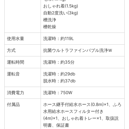
おしゃれ着(1.5kg)
自動2度洗い(3kg)
槽洗浄
槽乾燥
使用水量
洗濯時：約119L
方式
抗菌ウルトラファインバブル洗浄Ｗ
運転時間
洗濯時：約35分
運転音
洗濯時：約29db
脱水時：約37db
消費電力
洗濯時：750W
付属品
ホース継手付給水ホース(0.8m)×1、ふろ
水用給水ホースフィルター付き
(4m)×1、おしゃれ着トレー×1、取扱説
明書、保証書