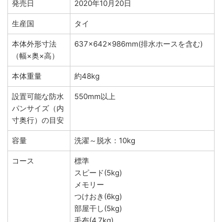
発売日
2020年10月20日
生産国
タイ
本体外形寸法
637×642×986mm(排水ホースを含む)
（幅×奥×高）
本体重量
約48kg
設置可能な防水
550mm以上
パンサイズ（内
寸奥行）の目安
容量
洗濯～脱水：10kg
コース
標準
スピード(5kg)
メモリー
つけおき(6kg)
部屋干し(5kg)
毛布(4.7kg)