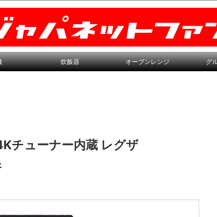
機
炊飯器
オーブンレンジ
グ
 4Kチューナー内蔵 レグザ
所