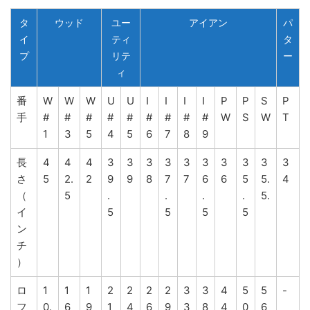
タ
ウッド
ユー
アイアン
パ
イ
ティ
タ
プ
リテ
ー
ィ
番
W
W
W
U
U
I
I
I
I
P
P
S
P
手
#
#
#
#
#
#
#
#
#
W
S
W
T
1
3
5
4
5
6
7
8
9
長
4
4
4
3
3
3
3
3
3
3
3
3
3
さ
5
2.
2
9
9
8
7
7
6
6
5
5.
4
（
5
.
.
.
.
5.
イ
5
5
5
5
ン
チ
）
ロ
1
1
1
2
2
2
2
3
3
4
5
5
-
フ
0.
6
9
1
4
6
9
3
8
4
0
6