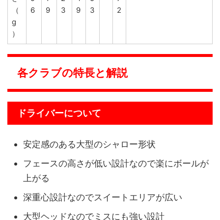
（
6
9
3
9
3
2
g
）
各クラブの特長と解説
ドライバーについて
安定感のある大型のシャロー形状
フェースの高さが低い設計なので楽にボールが
上がる
深重心設計なのでスイートエリアが広い
大型ヘッドなのでミスにも強い設計