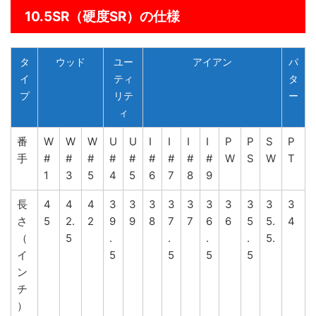
10.5SR（硬度SR）の仕様
タ
ウッド
ユー
アイアン
パ
イ
ティ
タ
プ
リテ
ー
ィ
番
W
W
W
U
U
I
I
I
I
P
P
S
P
手
#
#
#
#
#
#
#
#
#
W
S
W
T
1
3
5
4
5
6
7
8
9
長
4
4
4
3
3
3
3
3
3
3
3
3
3
さ
5
2.
2
9
9
8
7
7
6
6
5
5.
4
（
5
.
.
.
.
5.
イ
5
5
5
5
ン
チ
）