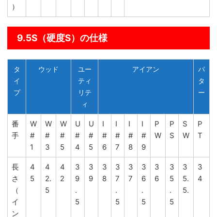
）
9.5S（硬度S）の仕様
タ
ウッド
ユー
アイアン
パ
イ
ティ
タ
プ
リテ
ー
ィ
番
W
W
W
U
U
I
I
I
I
P
P
S
P
手
#
#
#
#
#
#
#
#
#
W
S
W
T
1
3
5
4
5
6
7
8
9
長
4
4
4
3
3
3
3
3
3
3
3
3
3
さ
5
2.
2
9
9
8
7
7
6
6
5
5.
4
（
5
.
.
.
.
5.
イ
5
5
5
5
ン