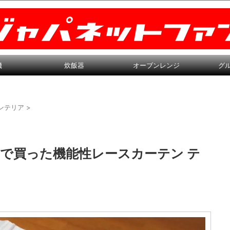
機
炊飯器
オーブンレンジ
グ
ンテリア
>
で買った機能性レースカーテン テ