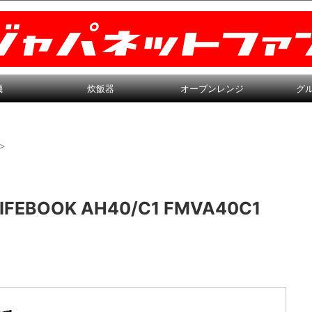
機
炊飯器
オーブンレンジ
グ
>
EBOOK AH40/C1 FMVA40C1