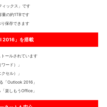
グラフィックス」です
容量の約1TBです
ぷり保存できます
onal 2016」を搭載
ストールされています
6（ワード）」
（エクセル）」
utlook 2016」
楽しもうOffice」