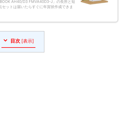
K AH40/D3 FMVA40D3-J」の長所と短
6点セットは届いたらすぐに年賀状作成できま
目次
[
表示
]