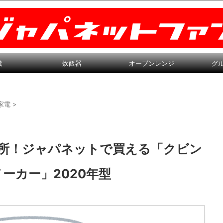
機
炊飯器
オーブンレンジ
グ
家電
>
と短所！ジャパネットで買える「クビン
ーカー」2020年型