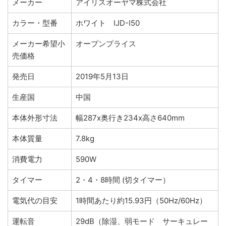
メーカー
アイリスオーヤマ株式会社
カラー・型番
ホワイト IJD-I50
メーカー希望小
オープンプライス
売価格
発売日
2019年5月13日
生産国
中国
本体外形寸法
幅287x奥行き234x高さ640mm
本体質量
7.8kg
消費電力
590W
タイマー
2・4・8時間 (切タイマー）
電気代の目安
1時間あたり約15.93円（50Hz/60Hz）
運転音
29dB（除湿、弱モード サーキュレー