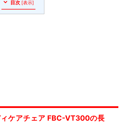
目次
[
表示
]
ケアチェア FBC-VT300の長