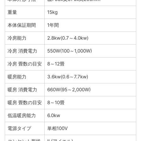
重量
15kg
本体保証期間
1年間
冷房能力
2.8kw(0.7～4.0kw)
冷房 消費電力
550W(100～1,000W)
冷房 畳数の目安
8～12畳
暖房能力
3.6kw(0.6～7.7kw)
暖房 消費電力
660W(95～2,000W)
暖房 畳数の目安
8～10畳
低温暖房能力
6.0kw
電源タイプ
単相100V